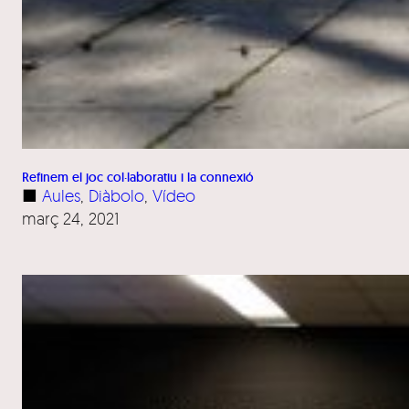
Refinem el joc col·laboratiu i la connexió
■
Aules
, 
Diàbolo
, 
Vídeo
març 24, 2021