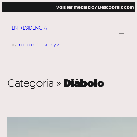
Vés
Vols fer mediació? Descobreix com ho hem f
al
contingut
EN RESIDÈNCIA
by
troposfera.xyz
Diàbolo
Categoria »