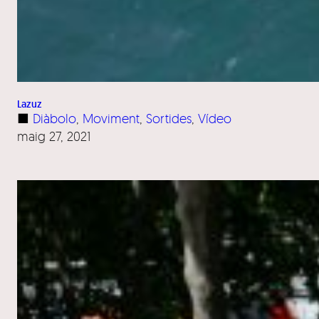
Lazuz
■
Diàbolo
, 
Moviment
, 
Sortides
, 
Vídeo
maig 27, 2021