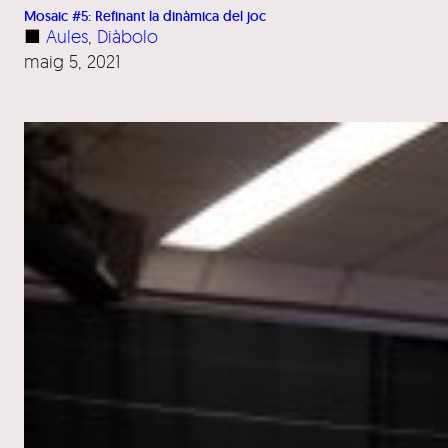
Mosaic #5: Refinant la dinàmica del joc
■
Aules
, 
Diàbolo
maig 5, 2021