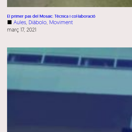
El primer pas del Mosaic: Tècnica i col·laboració
■
Aules
, 
Diàbolo
, 
Moviment
març 17, 2021