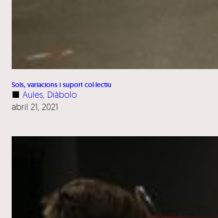
Sols, variacions i suport col·lectiu
■
Aules
, 
Diàbolo
abril 21, 2021