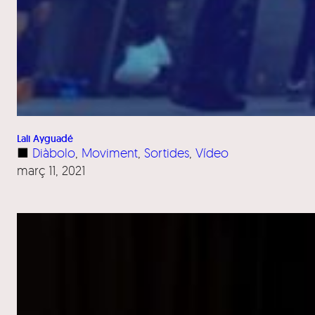
Lali Ayguadé
■
Diàbolo
, 
Moviment
, 
Sortides
, 
Vídeo
març 11, 2021