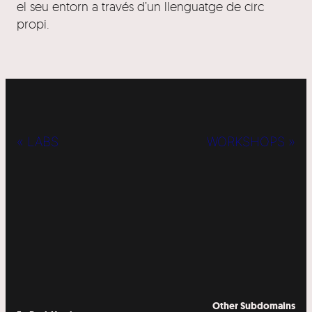
el seu entorn a través d’un llenguatge de circ
propi.
« LABS
WORKSHOPS »
Other Subdomains