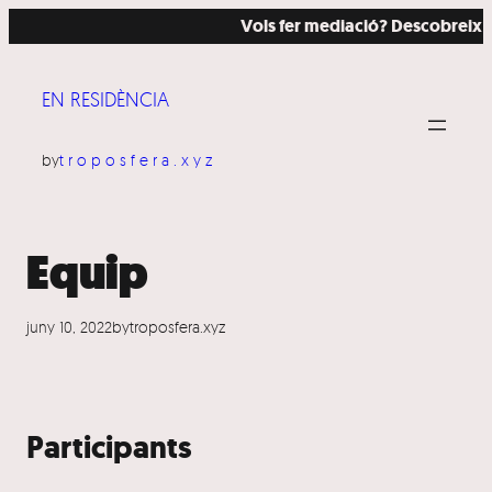
Vés
Vols fer mediació? Descobreix c
al
contingut
EN RESIDÈNCIA
by
troposfera.xyz
Equip
juny 10, 2022
by
troposfera.xyz
Participants