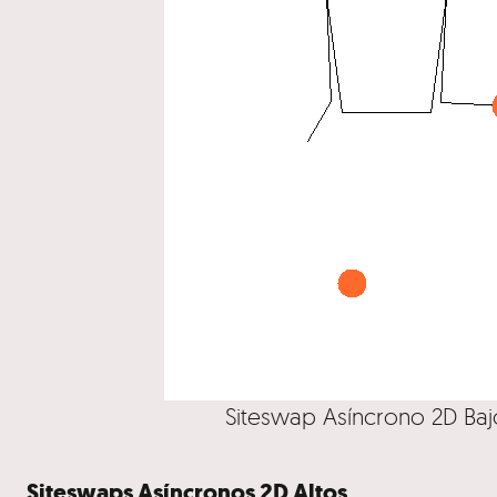
Siteswap Asíncrono 2D Bajo
Siteswaps Asíncronos 2D Altos