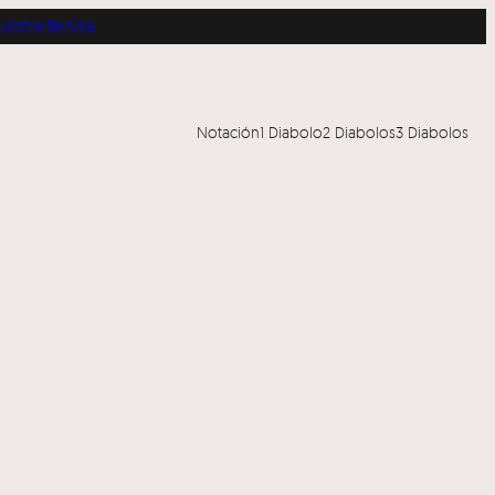
tienda
Notación
1 Diabolo
2 Diabolos
3 Diabolos