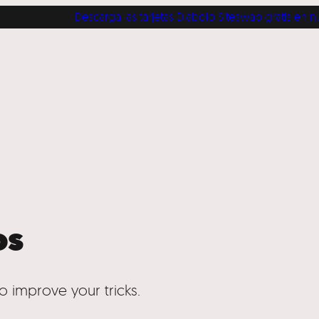
Descarga las tarjetas Diabolo Siteswap gratis en nuestra 
os
o improve your tricks.