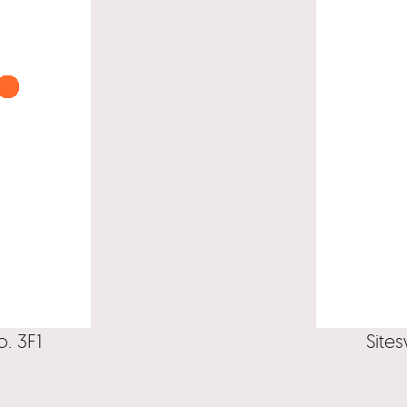
. 3F1
Site