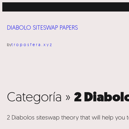
DIABOLO SITESWAP PAPERS
by
troposfera.xyz
Categoría »
2 Diabol
2 Diabolos siteswap theory that will help you t