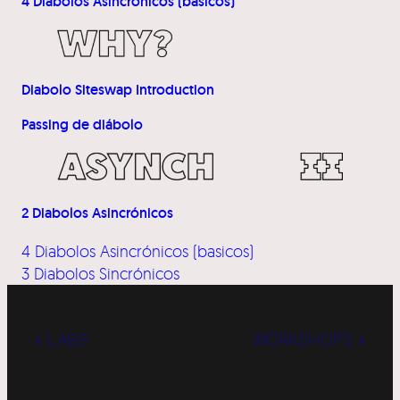
4 Diabolos Asincrónicos (basicos)
Diabolo Siteswap Introduction
Passing de diábolo
2 Diabolos Asincrónicos
4 Diabolos Asincrónicos (basicos)
3 Diabolos Sincrónicos
« LABS
WORKSHOPS »