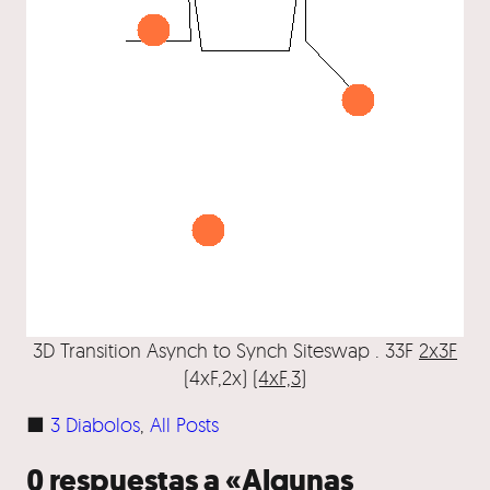
3D Transition Asynch to Synch Siteswap . 33F
2x3F
(4xF,2x)
(4xF,3)
■
3 Diabolos
, 
All Posts
0 respuestas a «Algunas