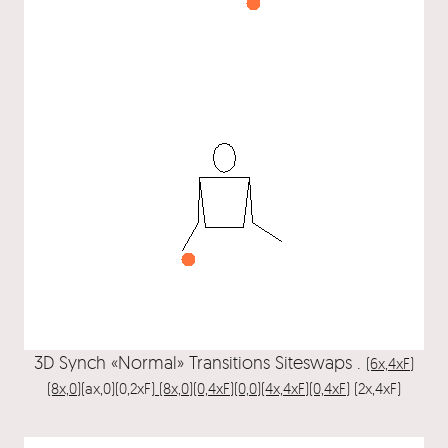
3D Synch «Normal» Transitions Siteswaps .
(6x,4xF)
(8x,0)
(ax,0)(0,2xF)
(8x,0)(0,4xF)(0,0)(4x,4xF)(0,4xF)
(2x,4xF)