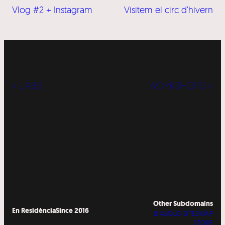
Vlog #2 + Instagram
Visitem el circ d’hivern
« LABS
WORKSHOPS »
Other Subdomains
En Residència
Since 2016
DIABOLO SITESWAP
STORE