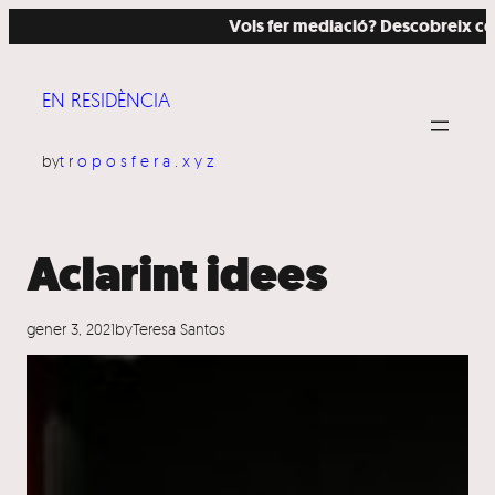
Vés
Vols fer mediació? Descobreix com ho
al
contingut
EN RESIDÈNCIA
by
troposfera.xyz
Aclarint idees
gener 3, 2021
by
Teresa Santos