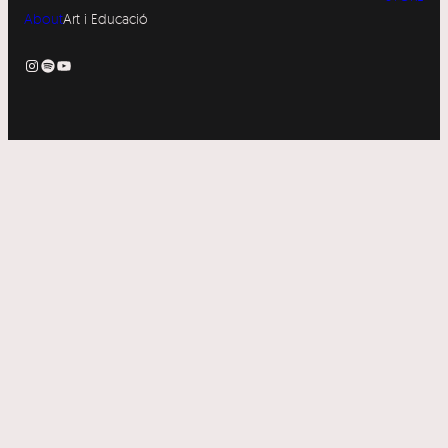
About
Art i Educació
Instagram
Spotify
YouTube