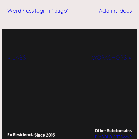
WordPress login i “látigo”
Aclarint idees
« LABS
WORKSHOPS »
Other Subdomains
En Residència
Since 2016
DIABOLO SITESWAP