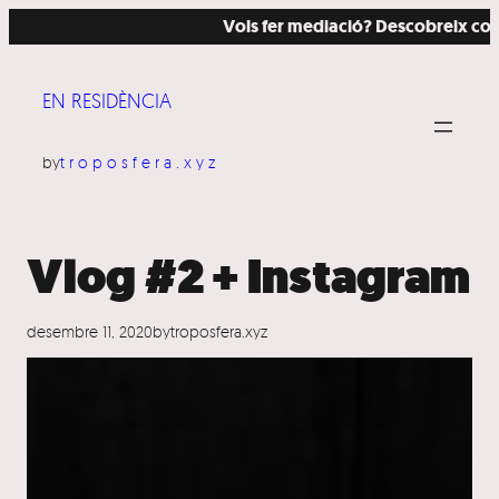
Vés
Vols fer mediació? Descobreix com ho
al
contingut
EN RESIDÈNCIA
by
troposfera.xyz
Vlog #2 + Instagram
desembre 11, 2020
by
troposfera.xyz