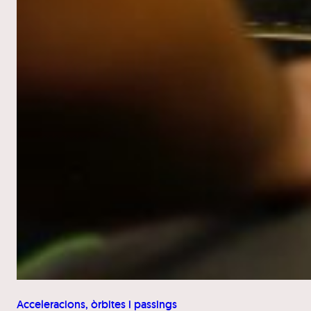
Acceleracions, òrbites i passings