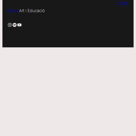
STORE
About
Art i Educació
Instagram
Spotify
YouTube