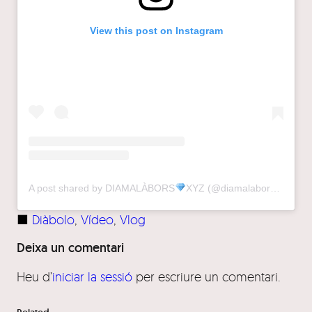
View this post on Instagram
A post shared by DIAMALÀBORS
XYZ (@diamalaborsxyz)
■
Diàbolo
, 
Vídeo
, 
Vlog
Deixa un comentari
Heu d’
iniciar la sessió
per escriure un comentari.