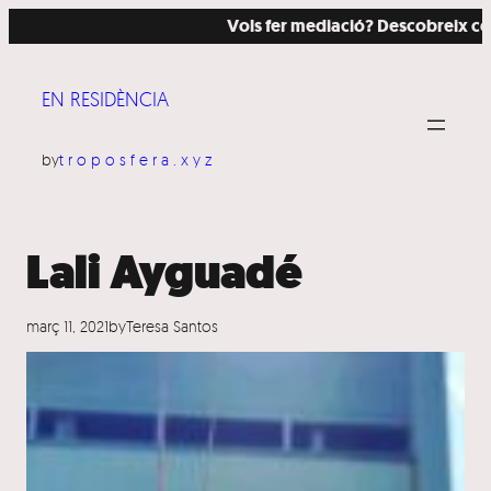
Vés
Vols fer mediació? Descobreix com ho
al
contingut
EN RESIDÈNCIA
by
troposfera.xyz
Lali Ayguadé
març 11, 2021
by
Teresa Santos