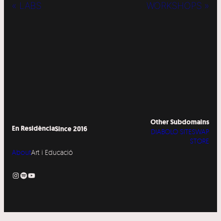
« LABS
WORKSHOPS »
Other Subdomains
En Residència
Since 2016
DIABOLO SITESWAP
STORE
About
Art i Educació
Instagram
Spotify
YouTube