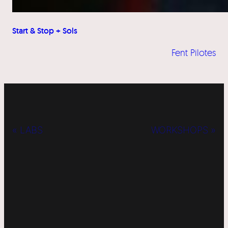
Start & Stop + Sols
Fent Pilotes
« LABS
WORKSHOPS »