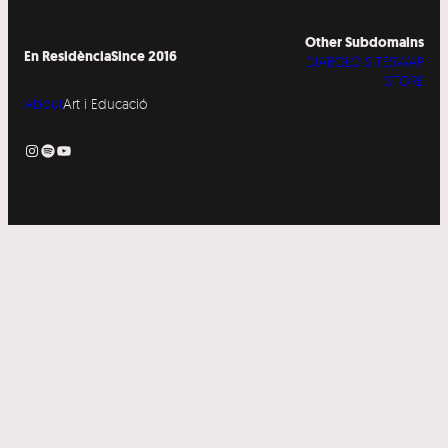
Other Subdomains
En Residència
Since 2016
DIABOLO SITESWAP
STORE
About
Art i Educació
Instagram
Spotify
YouTube