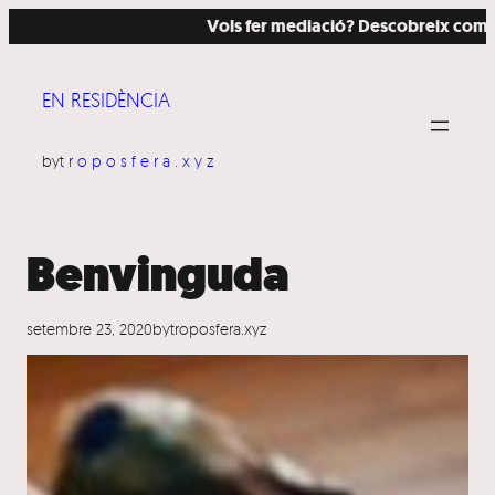
Vés
Vols fer mediació? Descobreix com ho h
al
contingut
EN RESIDÈNCIA
by
troposfera.xyz
Benvinguda
setembre 23, 2020
by
troposfera.xyz