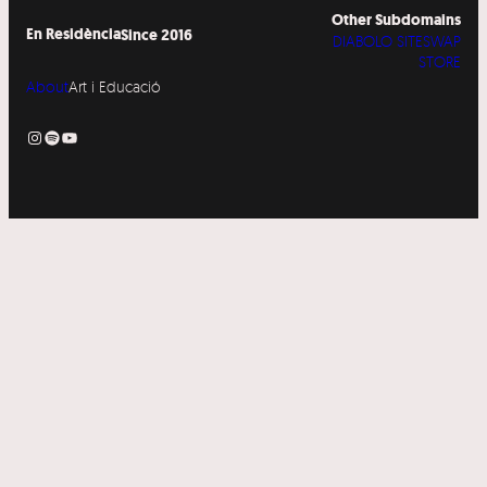
Other Subdomains
En Residència
Since 2016
DIABOLO SITESWAP
STORE
About
Art i Educació
Instagram
Spotify
YouTube