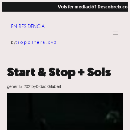
Vés
Vols fer mediació? Descobreix com ho
al
contingut
EN RESIDÈNCIA
by
troposfera.xyz
Start & Stop + Sols
gener 15, 2021
by
Dídac Gilabert