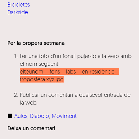
Bicicletes
Darkside
Per la propera setmana
Fer una foto d’un fons i pujar-lo a la web amb
el nom següent:
elteunom – fons – labs – en residència –
troposfera.xyz.jpg
Publicar un comentari a qualsevol entrada de
la web.
■
Aules
, 
Diàbolo
, 
Moviment
Deixa un comentari