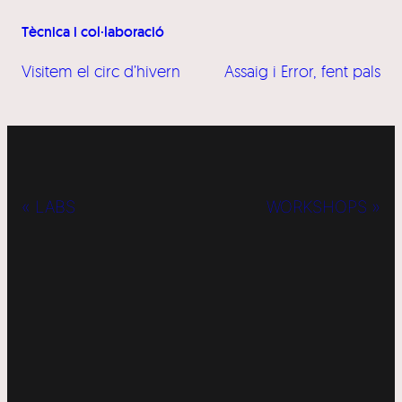
Tècnica i col·laboració
Visitem el circ d’hivern
Assaig i Error, fent pals
« LABS
WORKSHOPS »