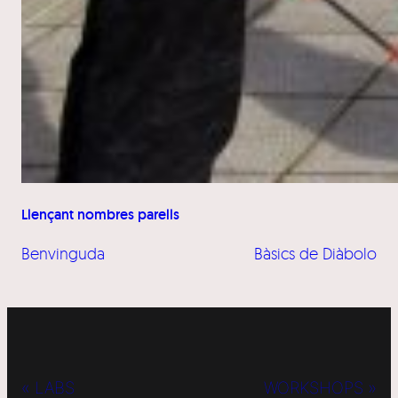
Llençant nombres parells
Benvinguda
Bàsics de Diàbolo
« LABS
WORKSHOPS »