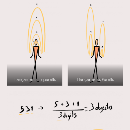
Llançaments Imparells
Llançaments Parells