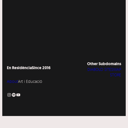
Other Subdomains
En Residència
Since 2016
DIABOLO SITESWAP
STORE
About
Art i Educació
Instagram
Spotify
YouTube