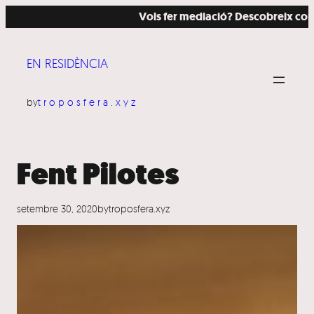
Vés
Vols fer mediació? Descobreix com ho 
al
contingut
EN RESIDÈNCIA
by
troposfera.xyz
Fent Pilotes
setembre 30, 2020
by
troposfera.xyz