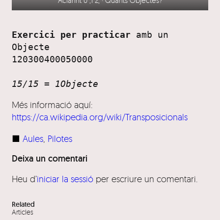
Aclarint 0 ,1 2, · Quants Objectes?
Exercici per practicar
 amb un 
Objecte

120300400050000

15/15 = 1Objecte
Més informació aquí:
https://ca.wikipedia.org/wiki/Transposicionals
■
Aules
, 
Pilotes
Deixa un comentari
Heu d’
iniciar la sessió
per escriure un comentari.
Related
Articles