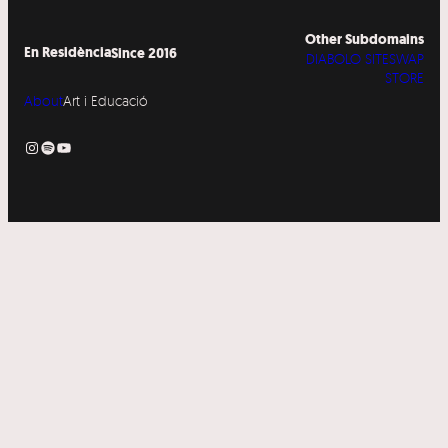
Other Subdomains
En Residència
Since 2016
DIABOLO SITESWAP
STORE
About
Art i Educació
Instagram
Spotify
YouTube