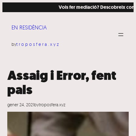
Vés
Vols fer mediació? Descobreix com ho h
al
contingut
EN RESIDÈNCIA
by
troposfera.xyz
Assaig i Error, fent
pals
gener 24, 2021
by
troposfera.xyz