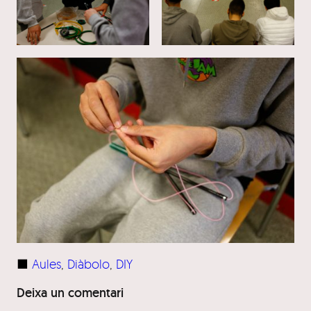
■
Aules
, 
Diàbolo
, 
DIY
Deixa un comentari