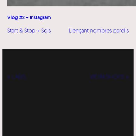
Vlog #2 + Instagram
Start & Stop + Sols
Llençant nombres parells
« LABS
WORKSHOPS »