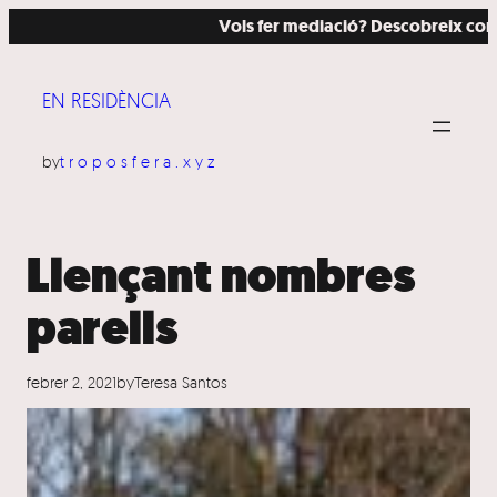
Vés
Vols fer mediació? Descobreix com ho 
al
contingut
EN RESIDÈNCIA
by
troposfera.xyz
Llençant nombres
parells
febrer 2, 2021
by
Teresa Santos