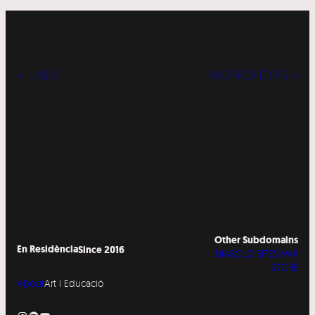
« LABS
WORKSHOPS »
Other Subdomains
En Residència
Since 2016
DIABOLO SITESWAP
STORE
About
Art i Educació