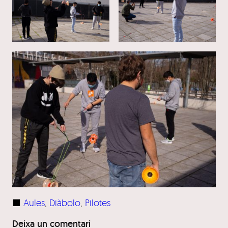
■
Aules
, 
Diàbolo
, 
Pilotes
Deixa un comentari